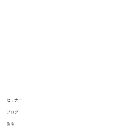
2月の経済イベント整理。今月は賃金ニュースがカギ!!
2026年2月2日
投資の不安は“設計不足”。出口を決めるだけで心は軽
くなる
2026年1月26日
カテゴリー
お知らせ
コロナウイルス
セミナー
ブログ
住宅