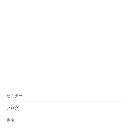
2026年2月2日
投資の不安は“設計不足”。出口を決めるだけで心は軽
くなる
2026年1月26日
カテゴリー
お知らせ
コロナウイルス
セミナー
ブログ
住宅