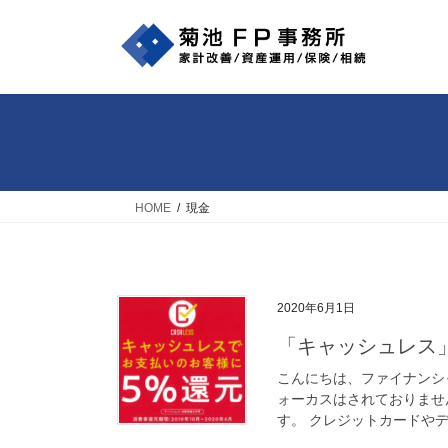
コ
ナ
ン
ビ
テ
ゲ
ン
ー
ツ
シ
へ
ョ
ス
ン
キ
に
ッ
移
HOME
現金
プ
動
2020年6月1日
「キャッシュレス
こんにちは、ファイナンシ
ォーカスはされておりませ
す。 クレジットカードやデ