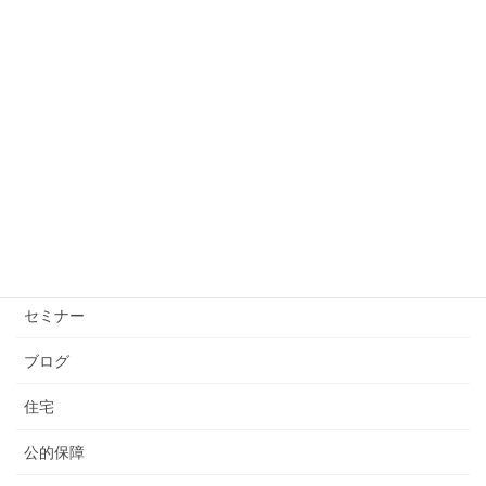
投資の不安は“設計不足”。出口を決めるだけで心は軽
くなる
2026年1月26日
カテゴリー
お知らせ
コロナウイルス
セミナー
ブログ
住宅
公的保障