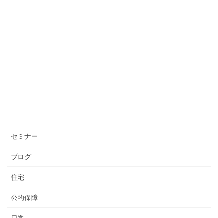
投資の不安は“設計不足”。出口を決めるだけで心は軽
くなる
2026年1月26日
カテゴリー
お知らせ
コロナウイルス
セミナー
ブログ
住宅
公的保障