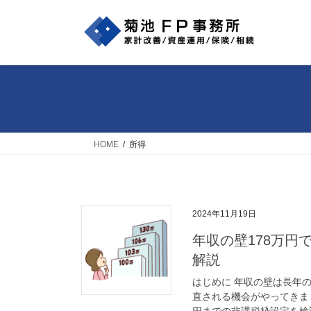
コ
ナ
ン
ビ
テ
ゲ
ン
ー
ツ
シ
へ
ョ
ス
ン
キ
に
ッ
移
HOME
所得
プ
動
2024年11月19日
年収の壁178万円
解説
はじめに 年収の壁は長年
直される機会がやってきま
円までの非課税枠設定を検討