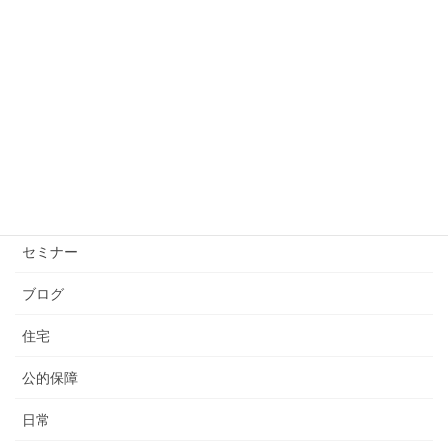
投資の不安は“設計不足”。出口を決めるだけで心は軽
くなる
2026年1月26日
カテゴリー
お知らせ
コロナウイルス
セミナー
ブログ
住宅
公的保障
日常