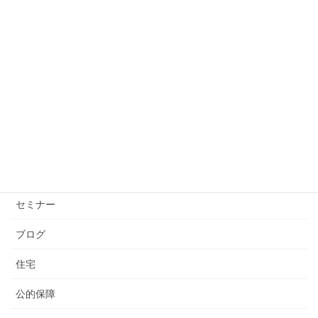
投資の不安は“設計不足”。出口を決めるだけで心は軽
くなる
2026年1月26日
カテゴリー
お知らせ
コロナウイルス
セミナー
ブログ
住宅
公的保障